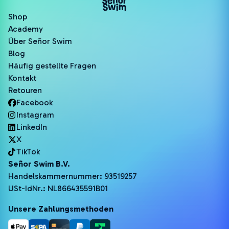
Shop
Academy
Über Señor Swim
Blog
Häufig gestellte Fragen
Kontakt
Retouren
Facebook
Instagram
LinkedIn
X
TikTok
Señor Swim B.V.
Handelskammernummer: 93519257
USt-IdNr.: NL866435591B01
Unsere Zahlungsmethoden