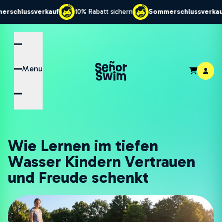
sverkauf
10% Rabatt sichern
Sommerschlussverkauf
10%
Menu
Wie Lernen im tiefen
Wasser Kindern Vertrauen
und Freude schenkt