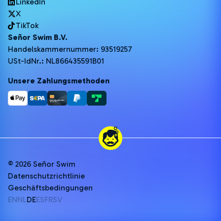
LinkedIn
X
TikTok
Señor Swim B.V.
Handelskammernummer: 93519257
USt-IdNr.: NL866435591B01
Unsere Zahlungsmethoden
© 2026 Señor Swim
Datenschutzrichtlinie
Geschäftsbedingungen
EN
NL
DE
ES
FR
SV