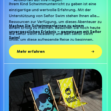
einzigartige und wertvolle Erfahrung. Mit der
Unterstützung von Señor Swim stehen Ihnen alle
Ressourcen zur Verfügung, um dieses Abenteuer zu
Machen Sie Schwimmenlernen zu einem
einem Erfolg zu machen. Besuchen Sie noch heute
unvergesslichen Erlebnis – gemeinsam mit Señor
die
Señor Swim Academy
und den
Señor Swim
Swim!
Shop
, um diese aufregende Reise zu beginnen.
Mehr erfahren