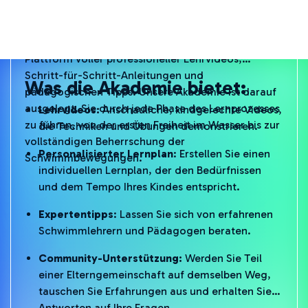
Um Eltern zu unterstützen, haben wir die
Señor
Swim Academy
ins Leben gerufen – eine Online-
Plattform voller professioneller Lehrvideos,
Schritt-für-Schritt-Anleitungen und
Was die Akademie bietet:
pädagogischen Tipps. Unsere Akademie ist darauf
ausgelegt, Sie durch jede Phase des Lernprozesses
Lehrvideos:
Anschauliche, kindgerechte Videos,
zu führen, von der ersten Freiheit im Wasser bis zur
die Techniken und Übungen demonstrieren.
vollständigen Beherrschung der
Personalisierter Lernplan
: Erstellen Sie einen
Schwimmbewegungen.
individuellen Lernplan, der den Bedürfnissen
und dem Tempo Ihres Kindes entspricht.
Expertentipps
: Lassen Sie sich von erfahrenen
Schwimmlehrern und Pädagogen beraten.
Community-Unterstützung:
Werden Sie Teil
einer Elterngemeinschaft auf demselben Weg,
tauschen Sie Erfahrungen aus und erhalten Sie
Antworten auf Ihre Fragen.
Ihrem Kind Schwimmunterricht zu geben ist eine