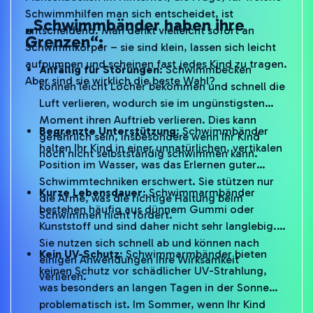
„Schwimmbänder haben ihre
entscheidend. Man denkt vielleicht sofort an
Grenzen“:
Schwimmkörper – sie sind klein, lassen sich leicht
aufpumpen und scheinen fast jedes Kind zu tragen.
Anfällig für Störungen
: Schwimmbecken
Aber sind sie wirklich die beste Wahl?
können leicht Löcher bekommen und schnell die
Luft verlieren, wodurch sie im ungünstigsten
Moment ihren Auftrieb verlieren. Dies kann
Begrenzte Unterstützung
: Schwimmbänder
gefährlich sein, insbesondere wenn Ihr Kind
halten Ihr Kind in einer unnatürlichen, vertikalen
noch nicht selbstständig schwimmen kann.
Position im Wasser, was das Erlernen guter
Schwimmtechniken erschwert. Sie stützen nur
Kurze Lebensdauer
: Schwimmarmbänder
die Arme, was die richtige Haltung beim
bestehen häufig aus dünnem Gummi oder
Schwimmen nicht fördert.
Kunststoff und sind daher nicht sehr langlebig.
Sie nutzen sich schnell ab und können nach
Kein UV-Schutz
: Schwimmarmbänder bieten
einigen Anwendungen ihre Wirksamkeit
keinen Schutz vor schädlicher UV-Strahlung,
verlieren.
was besonders an langen Tagen in der Sonne
problematisch ist. Im Sommer, wenn Ihr Kind
stundenlang im Wasser verbringt, ist dieser