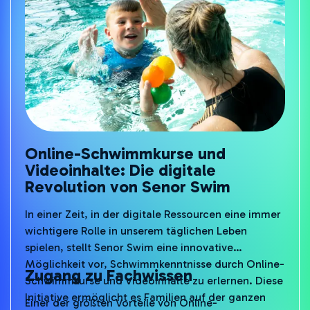
Online-Schwimmkurse und
Videoinhalte: Die digitale
Revolution von Senor Swim
In einer Zeit, in der digitale Ressourcen eine immer
wichtigere Rolle in unserem täglichen Leben
spielen, stellt Senor Swim eine innovative
Möglichkeit vor, Schwimmkenntnisse durch Online-
Zugang zu Fachwissen
Schwimmkurse und Videoinhalte zu erlernen. Diese
Initiative ermöglicht es Familien auf der ganzen
Einer der größten Vorteile von Online-
Welt, unabhängig von ihrem Standort Zugang zu
Schwimmkursen ist der sofortige Zugang zu