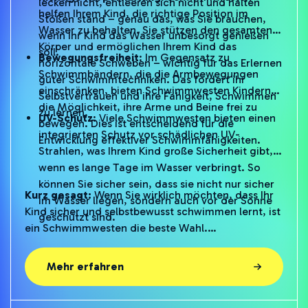
Stößen stand – genau das, was Sie brauchen,
Wasser zu behalten. Sie stützen den gesamten
wenn Ihr Kind das Wasser unbesorgt genießen
Körper und ermöglichen Ihrem Kind das
soll.
Bewegungsfreiheit
: Im Gegensatz zu
horizontale Schweben – wichtig für das Erlernen
Schwimmbändern, die die Armbewegungen
guter Schwimmtechniken. Das fördert ihr
einschränken, bieten Schwimmwesten Kindern
Selbstvertrauen und ihre Fähigkeit, Schwimmen
die Möglichkeit, ihre Arme und Beine frei zu
zu lernen.
UV-Schutz
: Viele Schwimmwesten bieten einen
bewegen. Dies ist entscheidend für die
integrierten Schutz vor schädlichen UV-
Entwicklung effektiver Schwimmfähigkeiten.
Strahlen, was Ihrem Kind große Sicherheit gibt,
wenn es lange Tage im Wasser verbringt. So
können Sie sicher sein, dass sie nicht nur sicher
Kurz gesagt:
Wenn Sie wirklich möchten, dass Ihr
im Wasser liegen, sondern auch vor der Sonne
Kind sicher und selbstbewusst schwimmen lernt, ist
geschützt sind.
ein Schwimmwesten die beste Wahl.
Schwimmarmbänder mögen vertraut und praktisch
erscheinen, aber sie bieten nicht die Sicherheit,
Mehr erfahren
Haltbarkeit und Unterstützung, die ein
Schwimmwesten bietet. Als Eltern wollen Sie nur
das Beste für Ihr Kind und mit einem