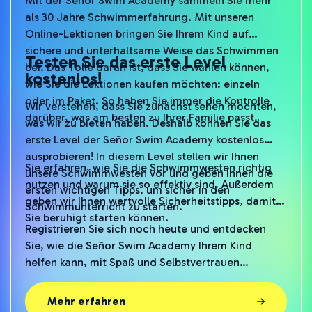
als 30 Jahre Schwimmerfahrung. Mit unseren
Online-Lektionen bringen Sie Ihrem Kind auf
sichere und unterhaltsame Weise das Schwimmen
Testen Sie das erste Level
bei. Das Tolle daran ist, dass Sie wählen können,
kostenlos!
wie Sie die Lektionen kaufen möchten: einzeln
oder im Paket. So haben Sie immer die Kontrolle
Wir verstehen, dass Sie zunächst sehen möchten,
darüber, was am besten zu Ihrer Familie passt.
was wir zu bieten haben. Deshalb können Sie das
erste Level
der Señor Swim Academy kostenlos
ausprobieren! In diesem Level stellen wir Ihnen
Sie erfahren, wie Sie die Schwimmwesten richtig
unsere Schwimmwesten vor und geben Ihnen die
nutzen und warum sie so effektiv sind. Außerdem
ersten wichtigen Tipps, um sicher in den
geben wir Ihnen wertvolle Sicherheitstipps, damit
Schwimmunterricht zu starten.
Sie beruhigt starten können.
Registrieren Sie sich noch heute und entdecken
Sie, wie die Señor Swim Academy Ihrem Kind
helfen kann, mit Spaß und Selbstvertrauen
schwimmen zu lernen. Dies ist Ihre Chance, von
mehr als 30 Jahren Erfahrung zu profitieren,
Mehr erfahren
verpackt in einer praktischen und zugänglichen